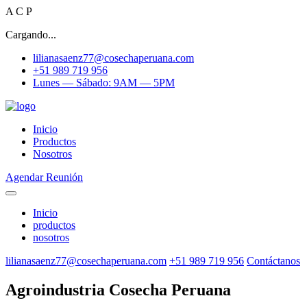
A
C
P
Cargando...
lilianasaenz77@cosechaperuana.com
+51 989 719 956
Lunes — Sábado: 9AM — 5PM
Inicio
Productos
Nosotros
Agendar Reunión
Inicio
productos
nosotros
lilianasaenz77@cosechaperuana.com
+51 989 719 956
Contáctanos
Agroindustria Cosecha Peruana